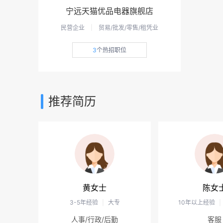
宁远天猫优品电器旗舰店
民营企业
|
贸易/批发/零售/租凭业
3
个热招职位
推荐简历
黄女士
陈女
3-5年经验
|
大专
10年以上经验
|
人事/行政/后勤
客服