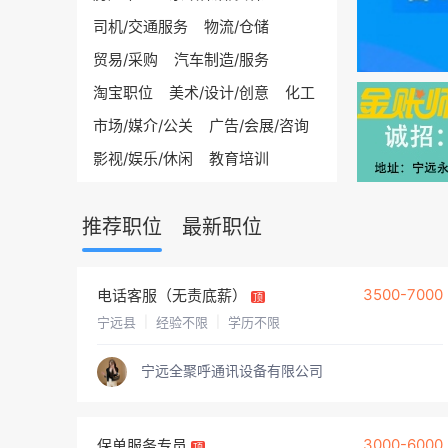
司机/交通服务
物流/仓储
贸易/采购
汽车制造/服务
淘宝职位
美术/设计/创意
化工
市场/媒介/公关
广告/会展/咨询
影视/娱乐/休闲
教育培训
财务/审计/统计
法律
翻译
推荐职位
编辑/出版/印刷
最新职位
计算机/互联网/通信
电子/电气
机械/仪器仪表
3500-7000
电话客服（无责底薪）
顶
金融/银行/证券/投资
宁远县
|
经验不限
|
学历不限
保险
医院/医疗/护理
服装/纺织/食品
宁远全聚呼通讯设备有限公司
环保/能源
制药/生物工程
质控/安防
高级管理
3000-6000
保单服务专员
顶