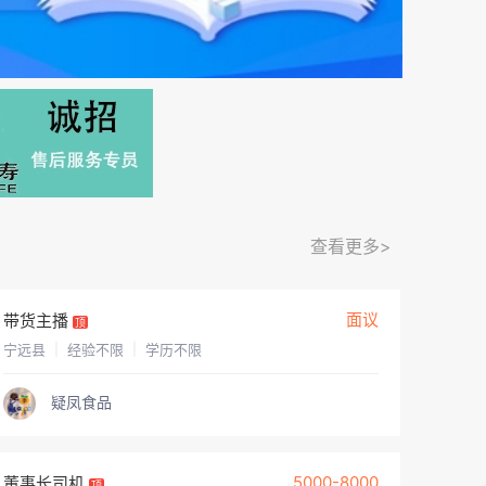
查看更多>
面议
带货主播
顶
宁远县
|
经验不限
|
学历不限
疑凤食品
5000-8000
董事长司机
顶