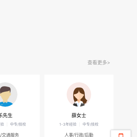
查看更多>
乐先生
薛女士
经验
|
中专/技校
1-3年经验
|
中专/技校
/交通服务
人事/行政/后勤