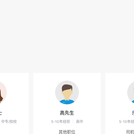
士
高先生
中专/技校
5-10年经验
|
高中
5-10年
其他职位
司机