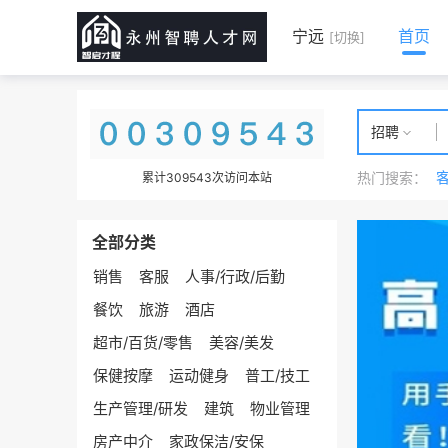
宁远
首页
[切换]
招聘
热门搜索：
累计309543次访问本站
全部分类
销售
客服
人事/行政/后勤
餐饮
旅游
酒店
超市/百货/零售
美容/美发
保健按摩
运动健身
普工/技工
生产管理/研发
建筑
物业管理
房产中介
家政保洁/安保