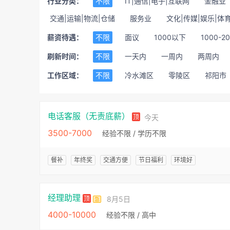
行业分类：
不限
IT|通信|电子|互联网
金融业
交通|运输|物流|仓储
服务业
文化|传媒|娱乐|体
薪资待遇：
不限
面议
1000以下
1000-2
刷新时间：
不限
一天内
一周内
两周内
工作区域：
不限
冷水滩区
零陵区
祁阳市
电话客服（无责底薪）
顶
今天
3500-7000
经验不限 / 学历不限
餐补
年终奖
交通方便
节日福利
环境好
经理助理
顶
8月5日
急
4000-10000
经验不限 / 高中