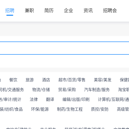
招聘
兼职
简历
企业
资讯
招聘会
勤
餐饮
旅游
酒店
超市/百货/零售
美容/美发
保健
司机/交通服务
物流/仓储
贸易/采购
汽车制造/服务
淘宝
务/审计/统计
法律
翻译
编辑/出版/印刷
计算机/互联网/
装/纺织/食品
环保/能源
制药/生物工程
质控/安防
高级管