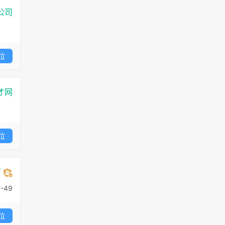
公司
位
才网
位
店
-49
位