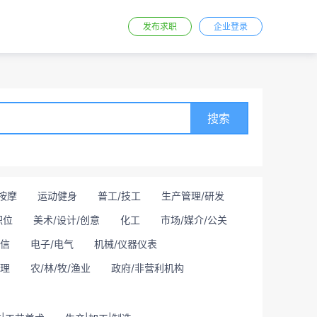
发布求职
企业登录
搜索
按摩
运动健身
普工/技工
生产管理/研发
职位
美术/设计/创意
化工
市场/媒介/公关
通信
电子/电气
机械/仪器仪表
理
农/林/牧/渔业
政府/非营利机构