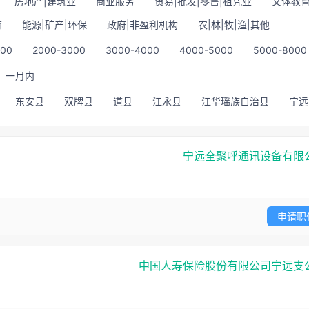
房地产|建筑业
商业服务
贸易|批发|零售|租凭业
文体教育
育
能源|矿产|环保
政府|非盈利机构
农|林|牧|渔|其他
000
2000-3000
3000-4000
4000-5000
5000-8000
一月内
东安县
双牌县
道县
江永县
江华瑶族自治县
宁远
宁远全聚呼通讯设备有限
申请职
中国人寿保险股份有限公司宁远支