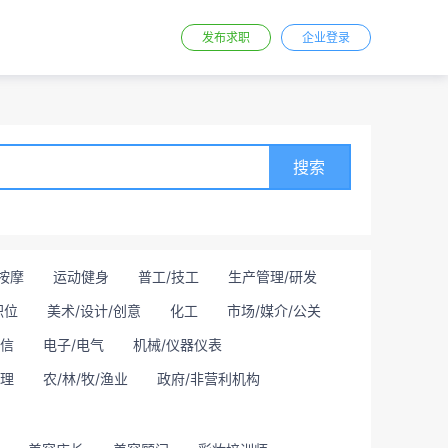
发布求职
企业登录
搜索
按摩
运动健身
普工/技工
生产管理/研发
职位
美术/设计/创意
化工
市场/媒介/公关
通信
电子/电气
机械/仪器仪表
理
农/林/牧/渔业
政府/非营利机构