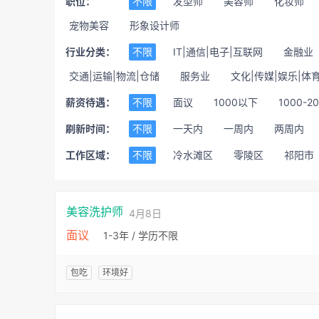
职位：
不限
发型师
美容师
化妆师
宠物美容
形象设计师
行业分类：
不限
IT|通信|电子|互联网
金融业
交通|运输|物流|仓储
服务业
文化|传媒|娱乐|体
薪资待遇：
不限
面议
1000以下
1000-2
刷新时间：
不限
一天内
一周内
两周内
工作区域：
不限
冷水滩区
零陵区
祁阳市
美容洗护师
4月8日
面议
1-3年 / 学历不限
包吃
环境好