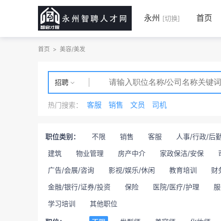
永州
首页
[切换]
首页
>
美容/美发
招聘
客服
销售
文员
司机
热门搜索：
职位类别：
不限
销售
客服
人事/行政/后
建筑
物业管理
房产中介
家政保洁/安保
广告/会展/咨询
影视/娱乐/休闲
教育培训
财
金融/银行/证券/投资
保险
医院/医疗/护理
服
学习培训
其他职位