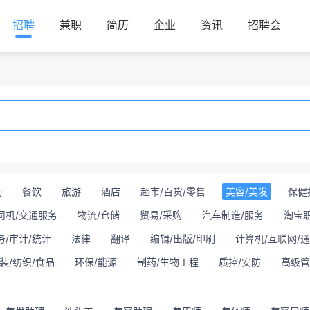
招聘
兼职
简历
企业
资讯
招聘会
勤
餐饮
旅游
酒店
超市/百货/零售
美容/美发
保健
司机/交通服务
物流/仓储
贸易/采购
汽车制造/服务
淘宝
务/审计/统计
法律
翻译
编辑/出版/印刷
计算机/互联网/
装/纺织/食品
环保/能源
制药/生物工程
质控/安防
高级管