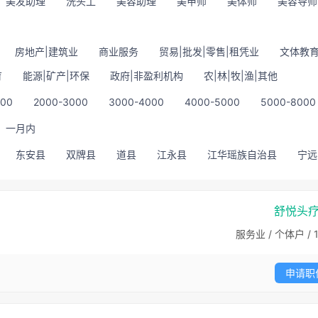
美发助理
洗头工
美容助理
美甲师
美体师
美容导师
房地产|建筑业
商业服务
贸易|批发|零售|租凭业
文体教育
育
能源|矿产|环保
政府|非盈利机构
农|林|牧|渔|其他
000
2000-3000
3000-4000
4000-5000
5000-8000
一月内
东安县
双牌县
道县
江永县
江华瑶族自治县
宁远
舒悦头
服务业 / 个体户 / 1
申请职