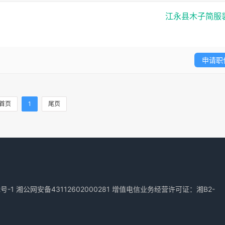
江永县木子简服
申请职
首页
1
尾页
2号-1
湘公网安备43112602000281
增值电信业务经营许可证：湘B2-