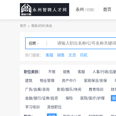
永州
首页
[切换]
首页
>
服装/纺织/食品
招聘
客服
销售
文员
司机
热门搜索：
职位类别：
不限
销售
客服
人事/行政/后
建筑
物业管理
房产中介
家政保洁/安保
广告/会展/咨询
影视/娱乐/休闲
教育培训
财
金融/银行/证券/投资
保险
医院/医疗/护理
服
学习培训
其他职位