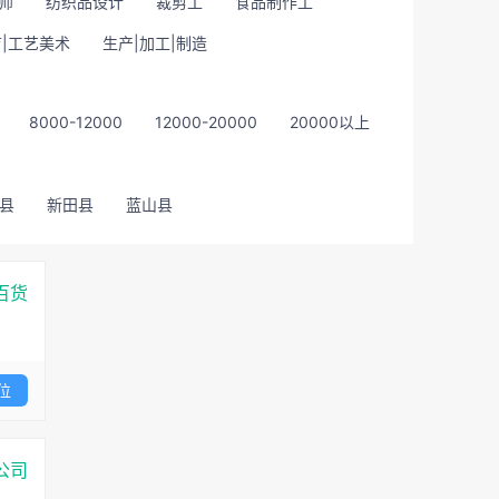
师
纺织品设计
裁剪工
食品制作工
|工艺美术
生产|加工|制造
8000-12000
12000-20000
20000以上
县
新田县
蓝山县
百货
位
公司