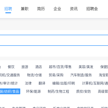
招聘
兼职
简历
企业
资讯
招聘会
勤
餐饮
旅游
酒店
超市/百货/零售
美容/美发
保健
司机/交通服务
物流/仓储
贸易/采购
汽车制造/服务
淘宝
务/审计/统计
法律
翻译
编辑/出版/印刷
计算机/互联网/
装/纺织/食品
环保/能源
制药/生物工程
质控/安防
高级管