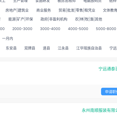
衣工
生产管理
食品研发
板房出格师
电脑放码员
纸样
房地产|建筑业
商业服务
贸易|批发|零售|租凭业
文体教育
育
能源|矿产|环保
政府|非盈利机构
农|林|牧|渔|其他
000
2000-3000
3000-4000
4000-5000
5000-8000
一月内
东安县
双牌县
道县
江永县
江华瑶族自治县
宁远
宁远通泰
申请职
永州南顺服装有限