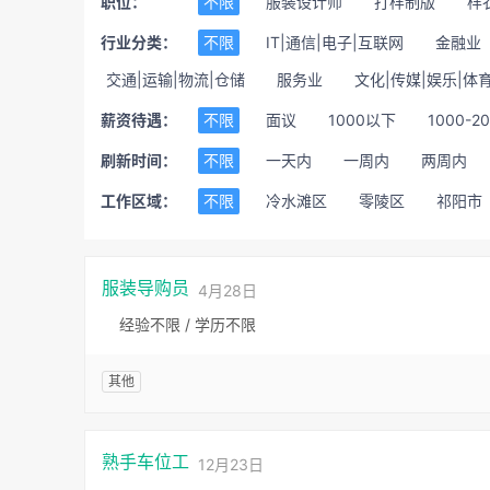
职位：
不限
服装设计师
打样制版
样
行业分类：
不限
IT|通信|电子|互联网
金融业
交通|运输|物流|仓储
服务业
文化|传媒|娱乐|体
薪资待遇：
不限
面议
1000以下
1000-2
刷新时间：
不限
一天内
一周内
两周内
工作区域：
不限
冷水滩区
零陵区
祁阳市
服装导购员
4月28日
经验不限 / 学历不限
其他
熟手车位工
12月23日